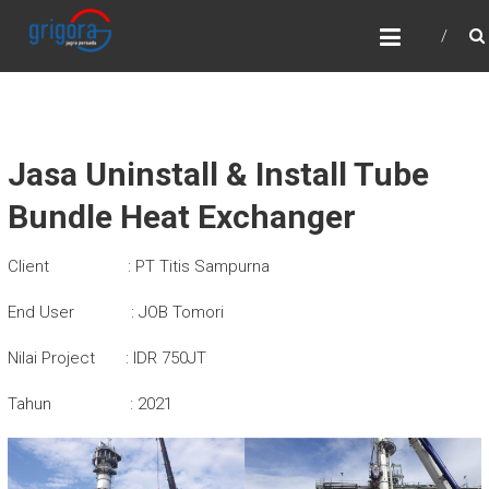
Skip
PT. GRIGORA JAGRA
to
PERSADA
content
Oil, Gas, Electricity and Energy Construction
Services
Jasa Uninstall & Install Tube
Bundle Heat Exchanger
Client : PT Titis Sampurna
End User : JOB Tomori
Nilai Project : IDR 750JT
Tahun : 2021